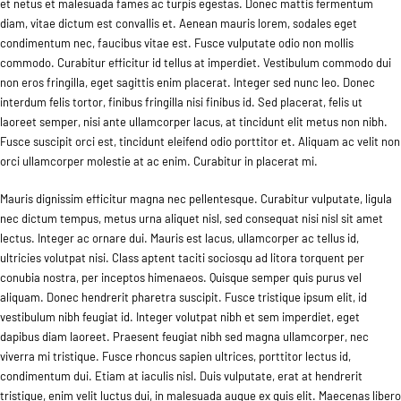
et netus et malesuada fames ac turpis egestas. Donec mattis fermentum
diam, vitae dictum est convallis et. Aenean mauris lorem, sodales eget
condimentum nec, faucibus vitae est. Fusce vulputate odio non mollis
commodo. Curabitur efficitur id tellus at imperdiet. Vestibulum commodo dui
non eros fringilla, eget sagittis enim placerat. Integer sed nunc leo. Donec
interdum felis tortor, finibus fringilla nisi finibus id. Sed placerat, felis ut
laoreet semper, nisi ante ullamcorper lacus, at tincidunt elit metus non nibh.
Fusce suscipit orci est, tincidunt eleifend odio porttitor et. Aliquam ac velit non
orci ullamcorper molestie at ac enim. Curabitur in placerat mi.
Mauris dignissim efficitur magna nec pellentesque. Curabitur vulputate, ligula
nec dictum tempus, metus urna aliquet nisl, sed consequat nisi nisl sit amet
lectus. Integer ac ornare dui. Mauris est lacus, ullamcorper ac tellus id,
ultricies volutpat nisi. Class aptent taciti sociosqu ad litora torquent per
conubia nostra, per inceptos himenaeos. Quisque semper quis purus vel
aliquam. Donec hendrerit pharetra suscipit. Fusce tristique ipsum elit, id
vestibulum nibh feugiat id. Integer volutpat nibh et sem imperdiet, eget
dapibus diam laoreet. Praesent feugiat nibh sed magna ullamcorper, nec
viverra mi tristique. Fusce rhoncus sapien ultrices, porttitor lectus id,
condimentum dui. Etiam at iaculis nisl. Duis vulputate, erat at hendrerit
tristique, enim velit luctus dui, in malesuada augue ex quis elit. Maecenas libero